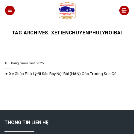
Skip
to
content
TAG ARCHIVES:
XETIENCHUYENPHULYNOIBAI
Xe Ghép Phủ Lý Đi Sân Bay Nội Bài (HAN) Của Trường Sơn Có Giá
Tốt?
16 Tháng mười một, 2025
✈️ Xe Ghép Phủ Lý Đi Sân Bay Nội Bài (HAN) Của Trường Sơn Có...
THÔNG TIN LIÊN HỆ