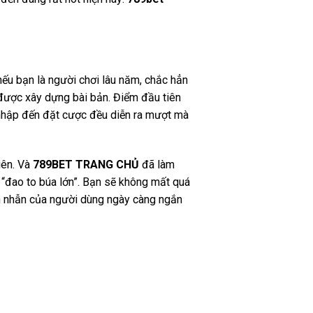
nếu bạn là người chơi lâu năm, chắc hẳn
í được xây dựng bài bản. Điểm đầu tiên
g nhập đến đặt cược đều diễn ra mượt mà
iên. Và
789BET TRANG CHỦ
đã làm
“đao to búa lớn”. Bạn sẽ không mất quá
iên nhẫn của người dùng ngày càng ngắn