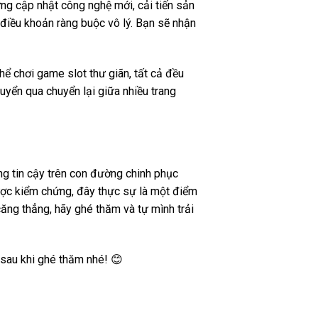
ng cập nhật công nghệ mới, cải tiến sản
 điều khoản ràng buộc vô lý. Bạn sẽ nhận
hể chơi game slot thư giãn, tất cả đều
uyển qua chuyển lại giữa nhiều trang
áng tin cậy trên con đường chinh phục
được kiểm chứng, đây thực sự là một điểm
ăng thẳng, hãy ghé thăm và tự mình trải
 sau khi ghé thăm nhé! 😊