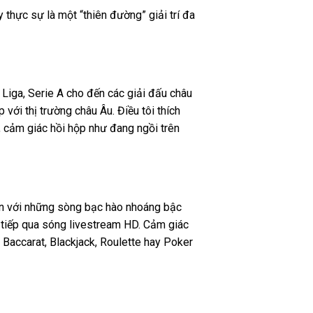
 thực sự là một “thiên đường” giải trí đa
 Liga, Serie A cho đến các giải đấu châu
 với thị trường châu Âu. Điều tôi thích
a, cảm giác hồi hộp như đang ngồi trên
ến với những sòng bạc hào nhoáng bậc
c tiếp qua sóng livestream HD. Cảm giác
 Baccarat, Blackjack, Roulette hay Poker