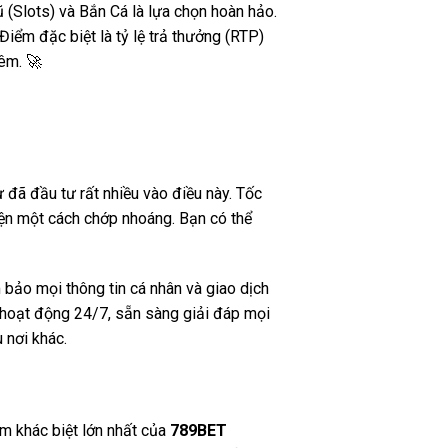
(Slots) và Bắn Cá là lựa chọn hoàn hảo.
iểm đặc biệt là tỷ lệ trả thưởng (RTP)
đêm. 🚀
 đã đầu tư rất nhiều vào điều này. Tốc
iện một cách chớp nhoáng. Bạn có thể
bảo mọi thông tin cá nhân và giao dịch
g hoạt động 24/7, sẵn sàng giải đáp mọi
 nơi khác.
ểm khác biệt lớn nhất của
789BET