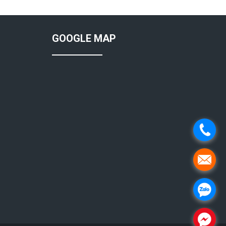
GOOGLE MAP
.
.
.
.