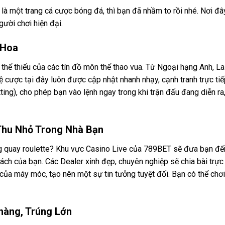
à một trang cá cược bóng đá, thì bạn đã nhầm to rồi nhé. Nơi đây
ười chơi hiện đại.
 Hoa
thể thiếu của các tín đồ môn thể thao vua. Từ Ngoại hạng Anh, La
ệ cược tại đây luôn được cập nhật nhanh nhạy, cạnh tranh trực tiếp
tting), cho phép bạn vào lệnh ngay trong khi trận đấu đang diễn r
Thu Nhỏ Trong Nhà Bạn
ng quay roulette? Khu vực Casino Live của 789BET sẽ đưa bạn đ
khách của bạn. Các Dealer xinh đẹp, chuyên nghiệp sẽ chia bài trự
 của máy móc, tạo nên một sự tin tưởng tuyệt đối. Bạn có thể chơi
Nhàng, Trúng Lớn