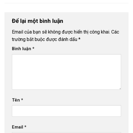
Để lại một bình luận
Email của bạn sẽ không được hiển thị công khai.
Các
trường bắt buộc được đánh dấu
*
Bình luận
*
Tên
*
Email
*