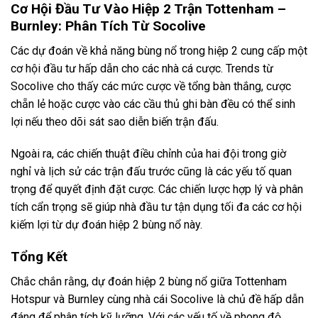
Cơ Hội Đầu Tư Vào Hiệp 2 Trận Tottenham –
Burnley: Phân Tích Từ Socolive
Các dự đoán về khả năng bùng nổ trong hiệp 2 cung cấp một
cơ hội đầu tư hấp dẫn cho các nhà cá cược. Trends từ
Socolive cho thấy các mức cược về tổng bàn thắng, cược
chẵn lẻ hoặc cược vào các cầu thủ ghi bàn đều có thể sinh
lợi nếu theo dõi sát sao diễn biến trận đấu.
Ngoài ra, các chiến thuật điều chỉnh của hai đội trong giờ
nghỉ và lịch sử các trận đấu trước cũng là các yếu tố quan
trọng để quyết định đặt cược. Các chiến lược hợp lý và phân
tích cẩn trọng sẽ giúp nhà đầu tư tận dụng tối đa các cơ hội
kiếm lợi từ dự đoán hiệp 2 bùng nổ này.
Tổng Kết
Chắc chắn rằng, dự đoán hiệp 2 bùng nổ giữa Tottenham
Hotspur và Burnley cùng nhà cái Socolive là chủ đề hấp dẫn
đáng để phân tích kỹ lưỡng. Với các yếu tố về phong độ,