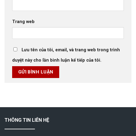
Trang web
Lưu tên của tôi, email, và trang web trong trình
duyệt này cho lần bình luận kế tiếp của tôi.
THÔNG TIN LIÊN HỆ