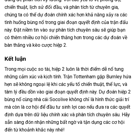
chiến thuật, lịch sử đối đầu, và phân tích từ chuyên gia,
chúng ta có thể dự đoán chính xác hơn khả năng xảy ra các
tình huống bùng nổ trong giai đoạn quyết định của trận đấu
này. Đặt niềm tin vào sự phân tích chuyên sâu sẽ giúp bạn
có thêm nhiều cơ hội chiến thắng hơn trong các dự đoán về
bàn thắng và kèo cược hiệp 2.
Kết luận
Trong mọi cuộc so tài, hiệp 2 luôn là thời điểm dễ nổ tung
những cảm xúc và kịch tính. Trận Tottenham gặp Burnley hứa
hẹn sẽ không ngoại lệ khi các yếu tố chiến thuật, thể lực, và
tâm lý đều dồn vào giai đoạn quyết định này. Dự đoán hiệp 2
bùng nổ cùng nhà cái Socolive không chỉ là hình thức giải trí
mà còn là cơ hội để đầu tư sinh lợi cao nếu đưa ra các quyết
định dựa trên dữ liệu chính xác và phân tích chuyên sâu. Hãy
sẵn sàng đón nhận những bất ngờ và tận dụng các cơ hội
đến từ khoảnh khắc này nhé!