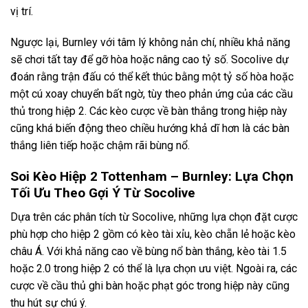
vị trí.
Ngược lại, Burnley với tâm lý không nản chí, nhiều khả năng
sẽ chơi tất tay để gỡ hòa hoặc nâng cao tỷ số. Socolive dự
đoán rằng trận đấu có thể kết thúc bằng một tỷ số hòa hoặc
một cú xoay chuyển bất ngờ, tùy theo phản ứng của các cầu
thủ trong hiệp 2. Các kèo cược về bàn thắng trong hiệp này
cũng khá biến động theo chiều hướng khả dĩ hơn là các bàn
thắng liên tiếp hoặc chậm rãi bùng nổ.
Soi Kèo Hiệp 2 Tottenham – Burnley: Lựa Chọn
Tối Ưu Theo Gợi Ý Từ Socolive
Dựa trên các phân tích từ Socolive, những lựa chọn đặt cược
phù hợp cho hiệp 2 gồm có kèo tài xỉu, kèo chẵn lẻ hoặc kèo
châu Á. Với khả năng cao về bùng nổ bàn thắng, kèo tài 1.5
hoặc 2.0 trong hiệp 2 có thể là lựa chọn ưu việt. Ngoài ra, các
cược về cầu thủ ghi bàn hoặc phạt góc trong hiệp này cũng
thu hút sự chú ý.