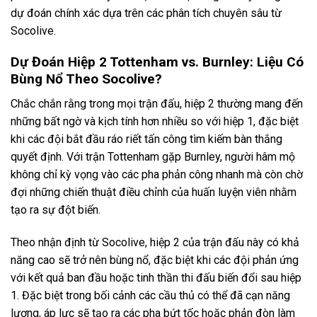
dự đoán chính xác dựa trên các phân tích chuyên sâu từ
Socolive.
Dự Đoán Hiệp 2 Tottenham vs. Burnley: Liệu Có
Bùng Nổ Theo Socolive?
Chắc chắn rằng trong mọi trận đấu, hiệp 2 thường mang đến
những bất ngờ và kịch tính hơn nhiều so với hiệp 1, đặc biệt
khi các đội bắt đầu ráo riết tấn công tìm kiếm bàn thắng
quyết định. Với trận Tottenham gặp Burnley, người hâm mộ
không chỉ kỳ vọng vào các pha phản công nhanh mà còn chờ
đợi những chiến thuật điều chỉnh của huấn luyện viên nhằm
tạo ra sự đột biến.
Theo nhận định từ Socolive, hiệp 2 của trận đấu này có khả
năng cao sẽ trở nên bùng nổ, đặc biệt khi các đội phản ứng
với kết quả ban đầu hoặc tinh thần thi đấu biến đổi sau hiệp
1. Đặc biệt trong bối cảnh các cầu thủ có thể đã cạn năng
lượng, áp lực sẽ tạo ra các pha bứt tốc hoặc phản đòn làm