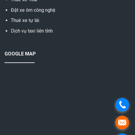
Đặt xe ôm công nghệ
Thuê xe tự lái
Dịch vụ taxi liên tỉnh
GOOGLE MAP
.
.