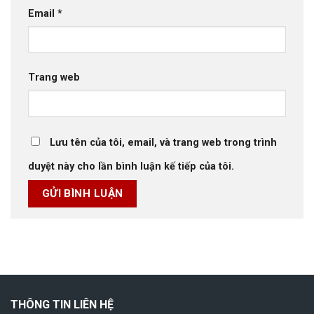
Email
*
Trang web
Lưu tên của tôi, email, và trang web trong trình
duyệt này cho lần bình luận kế tiếp của tôi.
THÔNG TIN LIÊN HỆ