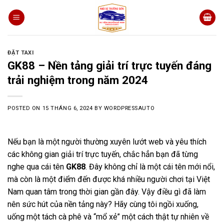
Skip
to
content
ĐẶT TAXI
GK88 – Nền tảng giải trí trực tuyến đáng
trải nghiệm trong năm 2024
POSTED ON
15 THÁNG 6, 2024
BY
WORDPRESSAUTO
Nếu bạn là một người thường xuyên lướt web và yêu thích
các không gian giải trí trực tuyến, chắc hẳn bạn đã từng
nghe qua cái tên
GK88
. Đây không chỉ là một cái tên mới nổi,
mà còn là một điểm đến được khá nhiều người chơi tại Việt
Nam quan tâm trong thời gian gần đây. Vậy điều gì đã làm
nên sức hút của nền tảng này? Hãy cùng tôi ngồi xuống,
uống một tách cà phê và “mổ xẻ” một cách thật tự nhiên về