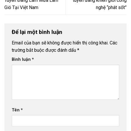
Tuyến Đang Làm Mưa Làm
tuyến đang khiến giới công
Gió Tại Việt Nam
nghệ “phát sốt”
Để lại một bình luận
Email của bạn sẽ không được hiển thị công khai.
Các
trường bắt buộc được đánh dấu
*
Bình luận
*
Tên
*