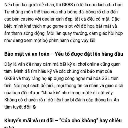
Nếu bạn là người dễ chán, thì GK88 có lẽ là nơi dành cho bạn.
Từ những môn thể thao vua như bóng đá, bóng rổ cho đến
các bàn casino với dealer xinh đẹp, tất cả đều có mặt. Đặc
biệt, mình khá thích mục game slot với đồ họa bắt mắt và
âm thanh sống động. Mỗi lần quay thưởng, cảm giác hồi hộp
như đang xem một bộ phim hành động vậy. 🎰
Bảo mật và an toàn – Yếu tố được đặt lên hàng đầu
Đây là vấn đề nhạy cảm mà bất kỳ ai chơi online cũng quan
tâm. Mình đã tìm hiểu kỹ về các chứng chỉ bảo mật của
GK88 và thấy rằng họ áp dụng công nghệ mã hóa SSL tiên
tiến. Nói một cách dễ hiểu, mọi thông tin cá nhân và giao dịch
của bạn đều được “khóa kín” như trong một két sắt vậy.
Không có chuyện rò rỉ dữ liệu hay bị đánh cắp thông tin. An
tâm tuyệt đối! 🔒
Khuyến mãi và ưu đãi – “Của cho không” hay chiêu