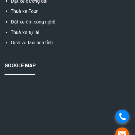
Đặt xe đường dài
Thuê xe Tour
Đặt xe ôm công nghệ
Thuê xe tự lái
Dịch vụ taxi liên tỉnh
GOOGLE MAP
.
.