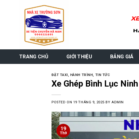
Skip
to
content
TRANG CHỦ
GIỚI THIỆU
BẢNG GIÁ
ĐẶT TAXI
,
HÀNH TRÌNH
,
TIN TỨC
Xe Ghép Bình Lục Ninh 
POSTED ON
19 THÁNG 9, 2025
BY
ADMIN
19
Th9