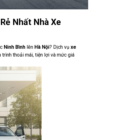
á Rẻ Nhất Nhà Xe
ặc
Ninh Bình
lên
Hà Nội
? Dịch vụ
xe
rình thoải mái, tiện lợi và mức giá