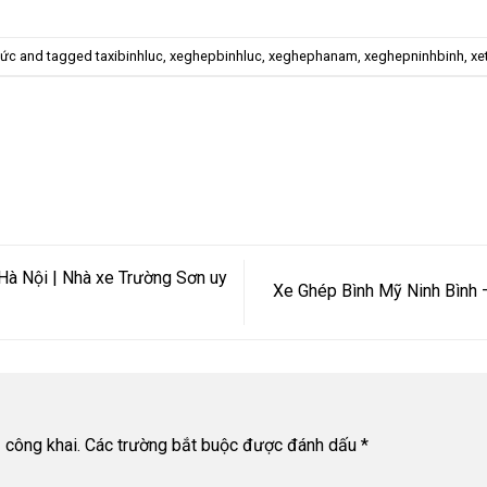
tức
and tagged
taxibinhluc
,
xeghepbinhluc
,
xeghephanam
,
xeghepninhbinh
,
xe
Hà Nội | Nhà xe Trường Sơn uy
Xe Ghép Bình Mỹ Ninh Bình –
 công khai.
Các trường bắt buộc được đánh dấu
*