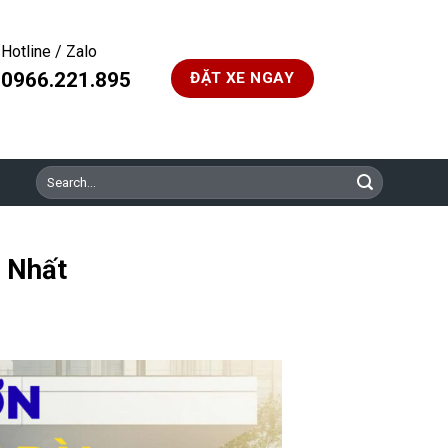
Hotline / Zalo
0966.221.895
ĐẶT XE NGAY
Search
for:
ẻ Nhất