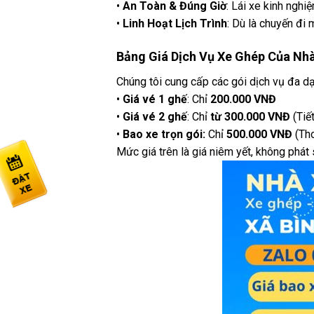
•
An Toàn & Đúng Giờ
: Lái xe kinh nghi
•
Linh Hoạt Lịch Trình
: Dù là chuyến đi
Bảng Giá Dịch Vụ Xe Ghép Của Nh
Chúng tôi cung cấp các gói dịch vụ đa d
•
Giá vé 1 ghế
: Chỉ
200.000 VNĐ
•
Giá vé 2 ghế
: Chỉ
từ 300.000 VNĐ
(Tiế
•
Bao xe trọn gói:
Chỉ
500.000 VNĐ
(Tho
Mức giá trên là giá niêm yết, không phát 