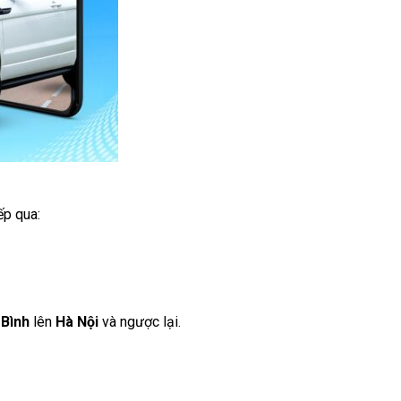
iếp qua:
 Bình
lên
Hà Nội
và ngược lại.