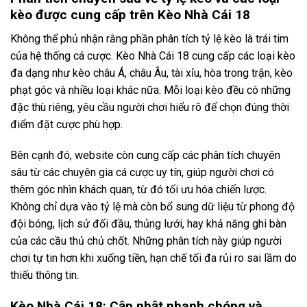
kèo được cung cấp trên Kèo Nhà Cái 18
Không thể phủ nhận rằng phần phân tích tỷ lệ kèo là trái tim
của hệ thống cá cược. Kèo Nhà Cái 18 cung cấp các loại kèo
đa dạng như kèo châu Á, châu Âu, tài xỉu, hòa trong trận, kèo
phạt góc và nhiều loại khác nữa. Mỗi loại kèo đều có những
đặc thù riêng, yêu cầu người chơi hiểu rõ để chọn đúng thời
điểm đặt cược phù hợp.
Bên cạnh đó, website còn cung cấp các phân tích chuyên
sâu từ các chuyên gia cá cược uy tín, giúp người chơi có
thêm góc nhìn khách quan, từ đó tối ưu hóa chiến lược.
Không chỉ dựa vào tỷ lệ mà còn bổ sung dữ liệu từ phong độ
đội bóng, lịch sử đối đầu, thủng lưới, hay khả năng ghi bàn
của các cầu thủ chủ chốt. Những phân tích này giúp người
chơi tự tin hơn khi xuống tiền, hạn chế tối đa rủi ro sai lầm do
thiếu thông tin.
Kèo Nhà Cái 18: Cập nhật nhanh chóng và