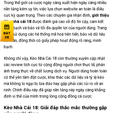
Trong thế giới cá cược ngày càng xuất hiện ngày càng nhiều
nền tảng kém uy tín, việc lựa chọn website an toàn là điều
cực kỳ quan trọng. Theo các chuyên gia nhận định,
giới thiệu
Kèo nhà cái 18
được đánh giá cao về độ tin cậy, cam kết
minh bạch và bảo vệ tối đa quyền lợi của người dùng. Trang
web sử dụng các hệ thống mã hoá tiên tiến, bảo vệ dữ liệu
cá nhân, đồng thời có giấy phép hoạt động rõ ràng, minh
bạch.
Không chỉ vậy, Kèo Nhà Cái 18 còn thường xuyên cập nhật
các review tích cực từ cộng đồng người chơi thực tế, phản
ánh trung thực về chất lượng dịch vụ. Người dùng hoàn toàn
có thể yên tâm đặt cược, khai thác các dữ liệu và tỷ lệ kèo
mà không lo ngại bị lừa đảo hay gặp phải các rủi ro về an
ninh. Chính điều này đã giúp nền tảng này ngày càng khẳng
định vị thế của mình trong lòng cộng đồng cá cược.
Kèo Nhà Cái 18: Giải đáp thắc mắc thường gặp