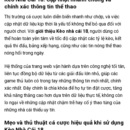
chính xác thông tin thể thao
Thị trường cá cược luôn diễn biến nhanh như chớp, và việc
cập nhật dữ liệu kịp thời là yếu tố không thể bỏ qua đối với
người chơi. Với
giới thiệu Kèo nhà cái 18
, người dùng có
thể hoàn toàn yên tâm về tốc độ cập nhật các tỷ lệ kèo, kết
quả thi đấu, bảng xếp hạng, cũng như các tin nóng thể thao
nóng hổi trong ngày.
Hệ thống của trang web vận hành dựa trên công nghệ tối tân,
liên tục đồng bộ dữ liệu từ các giải đấu lớn nhỏ, giúp các
game thủ luôn có trong tay những thông tin mới nhất, chính
xác nhất. Đây chính là chìa khóa để họ tự tin đặt cược, tăng
khả năng thắng cao hơn dựa trên dữ liệu thực tế, không còn
lo ngại về những cập nhật chậm trễ hay cố ý thao túng của
những nhà cái thiếu uy tín.
Mẹo và thủ thuật cá cược hiệu quả khi sử dụng
Kèo Nhà Cái 18