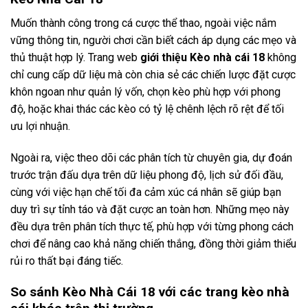
Muốn thành công trong cá cược thể thao, ngoài việc nắm
vững thông tin, người chơi cần biết cách áp dụng các mẹo và
thủ thuật hợp lý. Trang web
giới thiệu Kèo nhà cái 18
không
chỉ cung cấp dữ liệu mà còn chia sẻ các chiến lược đặt cược
khôn ngoan như quản lý vốn, chọn kèo phù hợp với phong
độ, hoặc khai thác các kèo có tỷ lệ chênh lệch rõ rệt để tối
ưu lợi nhuận.
Ngoài ra, việc theo dõi các phân tích từ chuyên gia, dự đoán
trước trận đấu dựa trên dữ liệu phong độ, lịch sử đối đầu,
cùng với việc hạn chế tối đa cảm xúc cá nhân sẽ giúp bạn
duy trì sự tỉnh táo và đặt cược an toàn hơn. Những mẹo này
đều dựa trên phân tích thực tế, phù hợp với từng phong cách
chơi để nâng cao khả năng chiến thắng, đồng thời giảm thiểu
rủi ro thất bại đáng tiếc.
So sánh Kèo Nhà Cái 18 với các trang kèo nhà