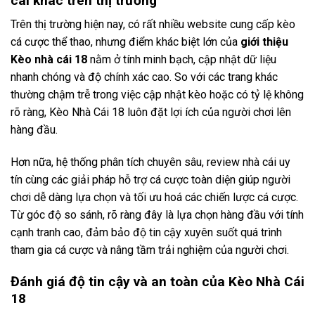
cái khác trên thị trường
Trên thị trường hiện nay, có rất nhiều website cung cấp kèo
cá cược thể thao, nhưng điểm khác biệt lớn của
giới thiệu
Kèo nhà cái 18
nằm ở tính minh bạch, cập nhật dữ liệu
nhanh chóng và độ chính xác cao. So với các trang khác
thường chậm trễ trong việc cập nhật kèo hoặc có tỷ lệ không
rõ ràng, Kèo Nhà Cái 18 luôn đặt lợi ích của người chơi lên
hàng đầu.
Hơn nữa, hệ thống phân tích chuyên sâu, review nhà cái uy
tín cùng các giải pháp hỗ trợ cá cược toàn diện giúp người
chơi dễ dàng lựa chọn và tối ưu hoá các chiến lược cá cược.
Từ góc độ so sánh, rõ ràng đây là lựa chọn hàng đầu với tính
cạnh tranh cao, đảm bảo độ tin cậy xuyên suốt quá trình
tham gia cá cược và nâng tầm trải nghiệm của người chơi.
Đánh giá độ tin cậy và an toàn của Kèo Nhà Cái
18