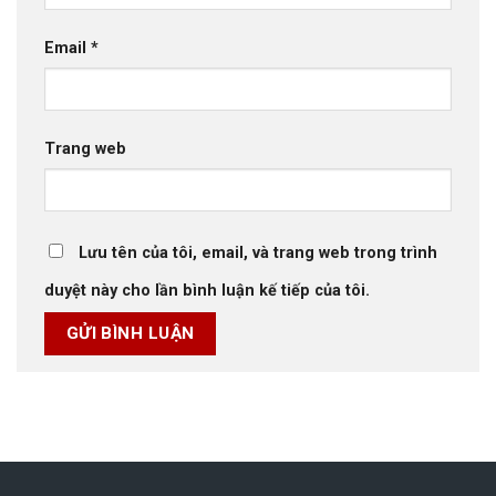
Email
*
Trang web
Lưu tên của tôi, email, và trang web trong trình
duyệt này cho lần bình luận kế tiếp của tôi.