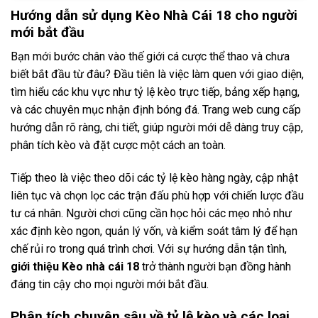
Hướng dẫn sử dụng Kèo Nhà Cái 18 cho người
mới bắt đầu
Bạn mới bước chân vào thế giới cá cược thể thao và chưa
biết bắt đầu từ đâu? Đầu tiên là việc làm quen với giao diện,
tìm hiểu các khu vực như tỷ lệ kèo trực tiếp, bảng xếp hạng,
và các chuyên mục nhận định bóng đá. Trang web cung cấp
hướng dẫn rõ ràng, chi tiết, giúp người mới dễ dàng truy cập,
phân tích kèo và đặt cược một cách an toàn.
Tiếp theo là việc theo dõi các tỷ lệ kèo hàng ngày, cập nhật
liên tục và chọn lọc các trận đấu phù hợp với chiến lược đầu
tư cá nhân. Người chơi cũng cần học hỏi các mẹo nhỏ như
xác định kèo ngon, quản lý vốn, và kiểm soát tâm lý để hạn
chế rủi ro trong quá trình chơi. Với sự hướng dẫn tận tình,
giới thiệu Kèo nhà cái 18
trở thành người bạn đồng hành
đáng tin cậy cho mọi người mới bắt đầu.
Phân tích chuyên sâu về tỷ lệ kèo và các loại