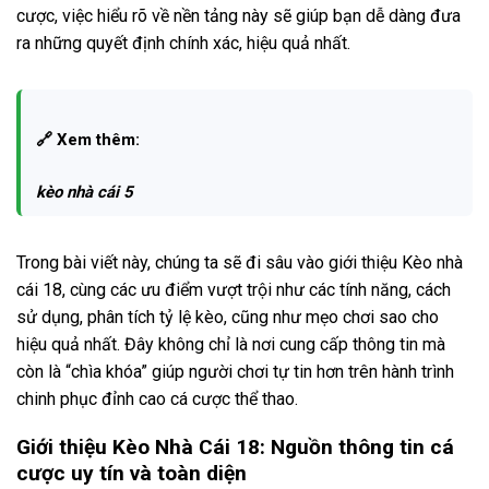
cược, việc hiểu rõ về nền tảng này sẽ giúp bạn dễ dàng đưa
ra những quyết định chính xác, hiệu quả nhất.
🔗 Xem thêm:
kèo nhà cái 5
Trong bài viết này, chúng ta sẽ đi sâu vào giới thiệu Kèo nhà
cái 18, cùng các ưu điểm vượt trội như các tính năng, cách
sử dụng, phân tích tỷ lệ kèo, cũng như mẹo chơi sao cho
hiệu quả nhất. Đây không chỉ là nơi cung cấp thông tin mà
còn là “chìa khóa” giúp người chơi tự tin hơn trên hành trình
chinh phục đỉnh cao cá cược thể thao.
Giới thiệu Kèo Nhà Cái 18: Nguồn thông tin cá
cược uy tín và toàn diện