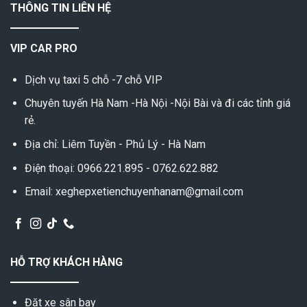
THÔNG TIN LIÊN HỆ
VIP CAR PRO
Dịch vụ taxi 5 chỗ -7 chỗ VIP
Chuyên tuyến Hà Nam -Hà Nội -Nội Bài và đi các tỉnh giá
rẻ.
Địa chỉ: Liêm Tuyền - Phủ Lý - Hà Nam
Điện thoại: 0966.221.895 - 0762.622.882
Email: xeghepxetienchuyenhanam@gmail.com
HỖ TRỢ KHÁCH HÀNG
Đặt xe sân bay