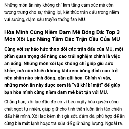
Những món ăn này không chỉ làm tăng cảm xúc mà còn
tượng trưng cho sự thắng lợi, kết thúc trận đấu trong niềm
vui sướng, đậm sâu truyền thống fan MU.
Hòa Mình Cùng Niềm Đam Mê Bóng Đá: Top 3
Món Xôi Lạc Nâng Tầm Các Trận Cầu Của MU
Cùng với sự háo hức theo dõi các trận đấu của MU, một
phần quan trọng để nâng cao trải nghiệm chính là việc
ăn uống. Những món xôi lạc không chỉ giúp giữ sức
khỏe, mà còn khiến không khí xem bóng đỉnh cao trở
nên phần nào sinh động, gần gũi hơn. Chính vì vậy,
những món ăn này được xem là “vũ khí bí mật” để giúp
bạn hòa mình cùng niềm đam mê bất tận với MU.
Chẳng hạn, xôi lạc đậu đỏ có vị béo ngậy hòa quyện cùng
chút ngọt tự nhiên, giúp giữ cho tinh thần luôn tỉnh táo chiến
đấu hết mình. Xôi lạc kèm thịt gà sốt, đậm đà, phù hợp để ăn
cùng bia mát lạnh hoặc trà sữa để giữ năng lượng. Ngoài ra,