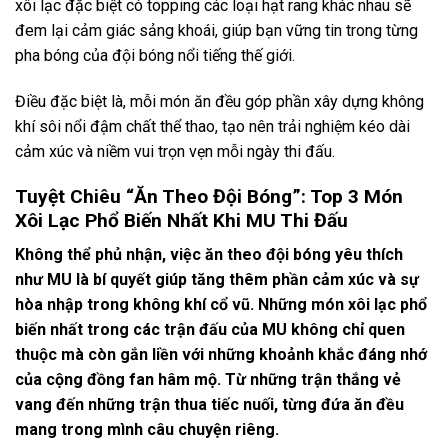
xôi lạc đặc biệt có topping các loại hạt rang khác nhau sẽ
đem lại cảm giác sảng khoái, giúp bạn vững tin trong từng
pha bóng của đội bóng nổi tiếng thế giới.
Điều đặc biệt là, mỗi món ăn đều góp phần xây dựng không
khí sôi nổi đậm chất thể thao, tạo nên trải nghiệm kéo dài
cảm xúc và niềm vui trọn vẹn mỗi ngày thi đấu.
Tuyệt Chiêu “Ăn Theo Đội Bóng”: Top 3 Món
Xôi Lạc Phổ Biến Nhất Khi MU Thi Đấu
Không thể phủ nhận, việc ăn theo đội bóng yêu thích
như MU là bí quyết giúp tăng thêm phần cảm xúc và sự
hòa nhập trong không khí cổ vũ. Những món xôi lạc phổ
biến nhất trong các trận đấu của MU không chỉ quen
thuộc mà còn gắn liền với những khoảnh khắc đáng nhớ
của cộng đồng fan hâm mộ. Từ những trận thắng vẻ
vang đến những trận thua tiếc nuối, từng đứa ăn đều
mang trong mình câu chuyện riêng.