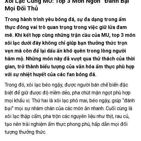
Xôi Lạc Cùng MU: Top 3 Món Ngon “Đánh Bại”
Mọi Đối Thủ
Trong hành trình yêu bóng đá, sự đa dạng trong ẩm
thực đóng vai trò quan trọng trong việc giữ lửa đam
mê. Khi kết hợp cùng những trận cầu của MU, top 3 món
xôi lạc dưới đây không chỉ giúp bạn thưởng thức trọn
vẹn mà còn để lại dấu ấn khó quên trong lòng người
hâm mộ. Những món này đã vượt qua thử thách của thời
gian, trở thành biểu tượng của văn hóa ẩm thực phù hợp
với sự nhiệt huyết của các fan bóng đá.
Trong đó, xôi lạc béo ngậy, được người bán chế biến đặc
biệt để giữ được độ mềm dẻo, pha chút mặn ngọt phù hợp
mọi khẩu vị. Thứ hai là xôi lạc phô mai, béo ngậy, giúp “đánh
bại” mọi sự nhàm chán của các món ăn nhanh. Cuối cùng là
xôi lạc thập cẩm, pha trộn các nguyên liệu như thịt, rau củ,
tạo nên trải nghiệm ẩm thực phong phú, hấp dẫn mọi đối
tượng thưởng thức.