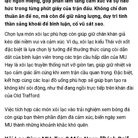
lạc ngon miệng, góp phần làm tăng cảm xúc và sự háo
hức trong từng phút giây của trận đấu. Không chỉ đơn
thuần ăn để no, mà còn để giữ năng lượng, duy trì tinh
thần sảng khoái để bình luận, cổ vũ sát sao.
Chọn lựa món xôi lạc phù hợp còn giúp giữ chân khán giả
kéo dài niềm vui và cảm xúc. Ví dụ, xôi lạc kiểu Thái với xốt
đặc biệt là lựa chọn lý tưởng để thưởng thức cùng còi dẫn
dắt của bình luận viên trong các trận cầu hấp dẫn của MU.
Hay là xôi lạc truyền thống nứt vỡ giòn tan, giúp giữ nhiệt và
tạo cảm giác ấm cúng khi xem trận cầu quan trọng. Đặc biệt,
kết hợp cùng các loại đồ uống phù hợp sẽ giúp bạn tạo ra
không khí sôi động, như thể đang ngồi trực tiếp trên khán đài
của Old Trafford.
Việc tích hợp các món xôi lạc vào trải nghiệm xem bóng đá
còn giúp bạn thêm phần đậm đà cảm xúc, biến ngày xem
MU thành những khoảnh khắc khó quên.