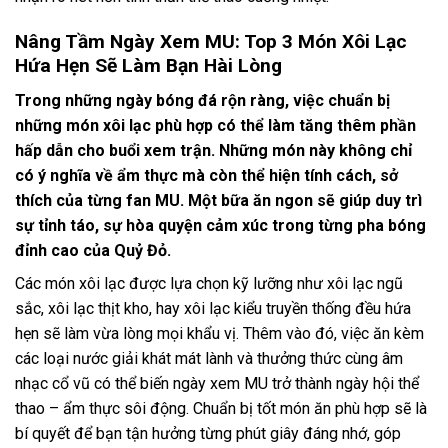
Nâng Tầm Ngày Xem MU: Top 3 Món Xôi Lạc
Hứa Hẹn Sẽ Làm Bạn Hài Lòng
Trong những ngày bóng đá rộn ràng, việc chuẩn bị
những món xôi lạc phù hợp có thể làm tăng thêm phần
hấp dẫn cho buổi xem trận. Những món này không chỉ
có ý nghĩa về ẩm thực mà còn thể hiện tính cách, sở
thích của từng fan MU. Một bữa ăn ngon sẽ giúp duy trì
sự tỉnh táo, sự hòa quyện cảm xúc trong từng pha bóng
đỉnh cao của Quỷ Đỏ.
Các món xôi lạc được lựa chọn kỹ lưỡng như xôi lạc ngũ
sắc, xôi lạc thịt kho, hay xôi lạc kiểu truyền thống đều hứa
hẹn sẽ làm vừa lòng mọi khẩu vị. Thêm vào đó, việc ăn kèm
các loại nước giải khát mát lành và thưởng thức cùng âm
nhạc cổ vũ có thể biến ngày xem MU trở thành ngày hội thể
thao – ẩm thực sôi động. Chuẩn bị tốt món ăn phù hợp sẽ là
bí quyết để bạn tận hưởng từng phút giây đáng nhớ, góp