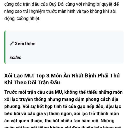
cùng các trận đấu của Quỷ Đỏ, cùng với những bí quyết để
nâng cao trải nghiệm trước màn hình và tạo không khí sôi
động, cuồng nhiệt.
🔗 Xem thêm:
xoilac
Xôi Lạc MU: Top 3 Món Ăn Nhất Định Phải Thử
Khi Theo Dõi Trận Đấu
Trước mỗi trận cầu của MU, không thể thiếu những món
xôi lạc truyền thống nhưng mang đậm phong cách địa
phương. Với sự kết hợp tinh tế của gạo nếp dẻo, đậu lạc
béo bùi và các gia vị thơm ngon, xôi lạc trở thành món
ăn vặt quen thuộc, thu hút nhiều fan hâm mộ. Những
quán xôi lạc nổi tiếng không chỉ đơn thuần bán hàng mà