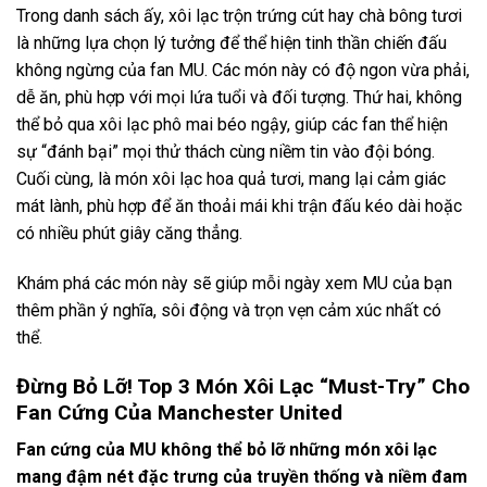
Trong danh sách ấy, xôi lạc trộn trứng cút hay chà bông tươi
là những lựa chọn lý tưởng để thể hiện tinh thần chiến đấu
không ngừng của fan MU. Các món này có độ ngon vừa phải,
dễ ăn, phù hợp với mọi lứa tuổi và đối tượng. Thứ hai, không
thể bỏ qua xôi lạc phô mai béo ngậy, giúp các fan thể hiện
sự “đánh bại” mọi thử thách cùng niềm tin vào đội bóng.
Cuối cùng, là món xôi lạc hoa quả tươi, mang lại cảm giác
mát lành, phù hợp để ăn thoải mái khi trận đấu kéo dài hoặc
có nhiều phút giây căng thẳng.
Khám phá các món này sẽ giúp mỗi ngày xem MU của bạn
thêm phần ý nghĩa, sôi động và trọn vẹn cảm xúc nhất có
thể.
Đừng Bỏ Lỡ! Top 3 Món Xôi Lạc “Must-Try” Cho
Fan Cứng Của Manchester United
Fan cứng của MU không thể bỏ lỡ những món xôi lạc
mang đậm nét đặc trưng của truyền thống và niềm đam