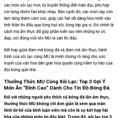
các món xôi lạc mới, từ truyền thống đến hiện đại, phù hợp
với từng nhóm fan khác nhau. Bên cạnh đó, các món này còn
làm tăng thêm cảm xúc, giúp các fan dễ dàng hòa mình vào
tinh thần thi đấu qua từng hạt xôi, từng lớp gia vị. Đó chính là
cách mà ẩm thực đã góp phần kiến tạo nên những ký ức
đẹp, sôi động mỗi khi MU ra sân thi đấu.
Kết hợp giữa đam mê bóng đá và đam mê ẩm thực, hành
trình của xôi lạc cùng MU là minh chứng rõ ràng cho sức
mạnh của văn hóa dân gian hòa quyện cùng niềm tự hào của
đội bóng quê nhà.
Thưởng Thức MU Cùng Xôi Lạc: Top 3 Gợi Ý
Món Ăn “Đỉnh Cao” Dành Cho Tín Đồ Bóng Đá
Đối với những người yêu thích cả bóng đá lẫn ẩm thực,
thưởng thức MU không chỉ đơn giản là xem qua màn
hình lời kể của bình luận viên mà còn là sự kết hợp hài
hòa của những món ăn đặc biệt. Trong đó,
xôi lạc top 3