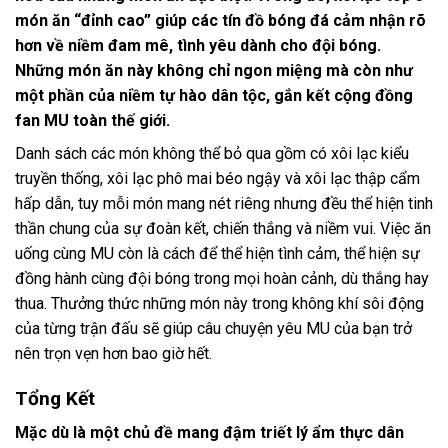
món ăn “đỉnh cao” giúp các tín đồ bóng đá cảm nhận rõ
hơn về niềm đam mê, tình yêu dành cho đội bóng.
Những món ăn này không chỉ ngon miệng mà còn như
một phần của niềm tự hào dân tộc, gắn kết cộng đồng
fan MU toàn thế giới.
Danh sách các món không thể bỏ qua gồm có xôi lạc kiểu
truyền thống, xôi lạc phô mai béo ngậy và xôi lạc thập cẩm
hấp dẫn, tuy mỗi món mang nét riêng nhưng đều thể hiện tinh
thần chung của sự đoàn kết, chiến thắng và niềm vui. Việc ăn
uống cùng MU còn là cách để thể hiện tình cảm, thể hiện sự
đồng hành cùng đội bóng trong mọi hoàn cảnh, dù thắng hay
thua. Thưởng thức những món này trong không khí sôi động
của từng trận đấu sẽ giúp câu chuyện yêu MU của bạn trở
nên trọn vẹn hơn bao giờ hết.
Tổng Kết
Mặc dù là một chủ đề mang đậm triết lý ẩm thực dân