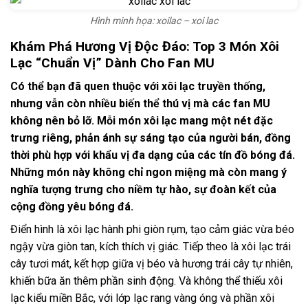
Hình minh họa: xoilac – xoi lac
Khám Phá Hương Vị Độc Đáo: Top 3 Món Xôi
Lạc “Chuẩn Vị” Dành Cho Fan MU
Có thể bạn đã quen thuộc với xôi lạc truyền thống,
nhưng vẫn còn nhiều biến thể thú vị mà các fan MU
không nên bỏ lỡ. Mỗi món xôi lạc mang một nét đặc
trưng riêng, phản ánh sự sáng tạo của người bán, đồng
thời phù hợp với khẩu vị đa dạng của các tín đồ bóng đá.
Những món này không chỉ ngon miệng mà còn mang ý
nghĩa tượng trưng cho niềm tự hào, sự đoàn kết của
cộng đồng yêu bóng đá.
Điển hình là xôi lạc hành phi giòn rụm, tạo cảm giác vừa béo
ngậy vừa giòn tan, kích thích vị giác. Tiếp theo là xôi lạc trái
cây tươi mát, kết hợp giữa vị béo và hương trái cây tự nhiên,
khiến bữa ăn thêm phần sinh động. Và không thể thiếu xôi
lạc kiểu miền Bắc, với lớp lạc rang vàng óng và phần xôi