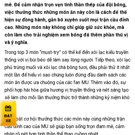
mê. Để cảm nhận trọn vẹn tinh thần thép của đội bóng,
việc thưởng thức những món ăn này còn là cách để thể
hiện sự đồng hành, gắn bó xuyên suốt mọi trận cầu đỉnh
cao. Những món này không chỉ giúp giữ sức khỏe, mà
còn làm cho trải nghiệm xem bóng đá thêm phần thú vị
và ý nghĩa.
Trong top 3 món “must-try” có thể kể đến xôi lạc kiểu truyền
thống với vị bùi béo dễ làm say lòng người. Tiếp theo, xôi lạc
phủ trứng muối và xôi lạc chà bông tươi, đều phải thử ít nhất
một lần để hiểu vì sao chúng luôn đứng đầu danh sách các
món ăn được ưa chuộng của các fan MU. Thêm vào đó, sự
phối hợp hài hòa giữa hương vị truyền thống và nét sáng tạo
sẽ làm cho mỗi lần thưởng thức trở thành những kỷ niệm khó
quên.
Nắm bắt cơ hội thưởng thức các món này cùng những trận
cầu đỉnh cao của MU sẽ giúp bạn sống trọn đam mê, cảm
nhận rõ nét hơn tinh thần thể thao cuồng nhiệt.